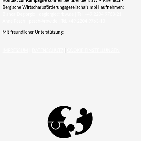
Kontakt zur Kampagne
können Sie über die RBW – Rheinisch-
Bergische Wirtschaftsförderungsgesellschaft mbH aufnehmen:
Bianca Degiorgio |
degiorgio@rbw.de
|
Tel. +49 2204 9763-21
Anne Pesch |
pesch@rbw.de
|
Tel. +49 2204 9763-13
Mit freundlicher Unterstützung:
IMPRESSUM
|
DATENSCHUTZ
|
COOKIE EINSTELLUNGEN