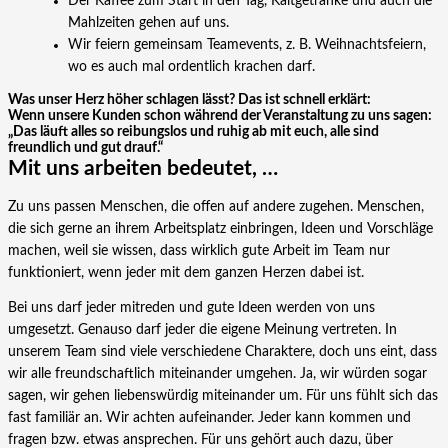
Der Kaffee zum Start in den Tag, Kaltgetränke und auch die
Mahlzeiten gehen auf uns.
Wir feiern gemeinsam Teamevents, z. B. Weihnachtsfeiern,
wo es auch mal ordentlich krachen darf.
Was unser Herz höher schlagen lässt? Das ist schnell erklärt:
Wenn unsere Kunden schon während der Veranstaltung zu uns sagen:
„Das läuft alles so reibungslos und ruhig ab mit euch, alle sind
freundlich und gut drauf.“
Mit uns arbeiten bedeutet, …
Zu uns passen Menschen, die offen auf andere zugehen. Menschen,
die sich gerne an ihrem Arbeitsplatz einbringen, Ideen und Vorschläge
machen, weil sie wissen, dass wirklich gute Arbeit im Team nur
funktioniert, wenn jeder mit dem ganzen Herzen dabei ist.
Bei uns darf jeder mitreden und gute Ideen werden von uns
umgesetzt. Genauso darf jeder die eigene Meinung vertreten. In
unserem Team sind viele verschiedene Charaktere, doch uns eint, dass
wir alle freundschaftlich miteinander umgehen. Ja, wir würden sogar
sagen, wir gehen liebenswürdig miteinander um. Für uns fühlt sich das
fast familiär an. Wir achten aufeinander. Jeder kann kommen und
fragen bzw. etwas ansprechen. Für uns gehört auch dazu, über