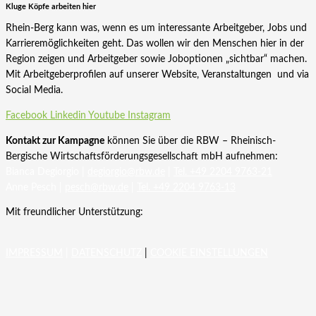
Kluge Köpfe arbeiten hier
Rhein-Berg kann was, wenn es um interessante Arbeitgeber, Jobs und
Karrieremöglichkeiten geht. Das wollen wir den Menschen hier in der
Region zeigen und Arbeitgeber sowie Joboptionen „sichtbar“ machen.
Mit Arbeitgeberprofilen auf unserer Website, Veranstaltungen und via
Social Media.
Facebook
Linkedin
Youtube
Instagram
Kontakt zur Kampagne
können Sie über die RBW – Rheinisch-
Bergische Wirtschaftsförderungsgesellschaft mbH aufnehmen:
Bianca Degiorgio |
degiorgio@rbw.de
|
Tel. +49 2204 9763-21
Anne Pesch |
pesch@rbw.de
|
Tel. +49 2204 9763-13
Mit freundlicher Unterstützung:
IMPRESSUM
|
DATENSCHUTZ
|
COOKIE EINSTELLUNGEN