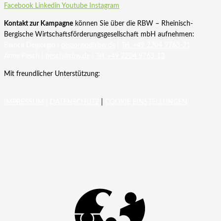
Facebook
Linkedin
Youtube
Instagram
Kontakt zur Kampagne
können Sie über die RBW – Rheinisch-
Bergische Wirtschaftsförderungsgesellschaft mbH aufnehmen:
Bianca Degiorgio |
degiorgio@rbw.de
|
Tel. +49 2204 9763-21
Anne Pesch |
pesch@rbw.de
|
Tel. +49 2204 9763-13
Mit freundlicher Unterstützung:
IMPRESSUM
|
DATENSCHUTZ
|
COOKIE EINSTELLUNGEN