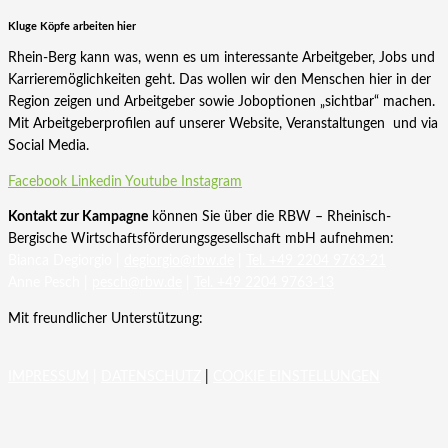
Kluge Köpfe arbeiten hier
Rhein-Berg kann was, wenn es um interessante Arbeitgeber, Jobs und
Karrieremöglichkeiten geht. Das wollen wir den Menschen hier in der
Region zeigen und Arbeitgeber sowie Joboptionen „sichtbar“ machen.
Mit Arbeitgeberprofilen auf unserer Website, Veranstaltungen und via
Social Media.
Facebook
Linkedin
Youtube
Instagram
Kontakt zur Kampagne
können Sie über die RBW – Rheinisch-
Bergische Wirtschaftsförderungsgesellschaft mbH aufnehmen:
Bianca Degiorgio |
degiorgio@rbw.de
|
Tel. +49 2204 9763-21
Anne Pesch |
pesch@rbw.de
|
Tel. +49 2204 9763-13
Mit freundlicher Unterstützung:
IMPRESSUM
|
DATENSCHUTZ
|
COOKIE EINSTELLUNGEN