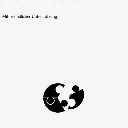
Bianca Degiorgio |
degiorgio@rbw.de
|
Tel. +49 2204 9763-21
Anne Pesch |
pesch@rbw.de
|
Tel. +49 2204 9763-13
Mit freundlicher Unterstützung:
IMPRESSUM
|
DATENSCHUTZ
|
COOKIE EINSTELLUNGEN