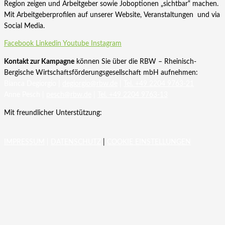
Region zeigen und Arbeitgeber sowie Joboptionen „sichtbar“ machen.
Mit Arbeitgeberprofilen auf unserer Website, Veranstaltungen und via
Social Media.
Facebook
Linkedin
Youtube
Instagram
Kontakt zur Kampagne
können Sie über die RBW – Rheinisch-
Bergische Wirtschaftsförderungsgesellschaft mbH aufnehmen:
Bianca Degiorgio |
degiorgio@rbw.de
|
Tel. +49 2204 9763-21
Anne Pesch |
pesch@rbw.de
|
Tel. +49 2204 9763-13
Mit freundlicher Unterstützung:
IMPRESSUM
|
DATENSCHUTZ
|
COOKIE EINSTELLUNGEN